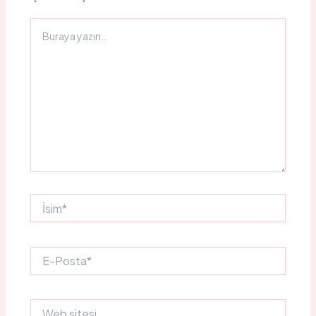
Buraya
yazın..
İsim*
E-
Posta*
Web