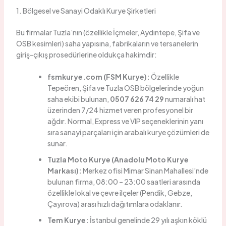
1. Bölgesel ve Sanayi Odaklı Kurye Şirketleri
Bu firmalar Tuzla’nın (özellikle İçmeler, Aydıntepe, Şifa ve
OSB kesimleri) saha yapısına, fabrikaların ve tersanelerin
giriş-çıkış prosedürlerine oldukça hakimdir:
fsmkurye.com (FSM Kurye):
Özellikle
Tepeören, Şifa ve Tuzla OSB bölgelerinde yoğun
saha ekibi bulunan,
0507 626 74 29
numaralı hat
üzerinden 7/24 hizmet veren profesyonel bir
ağdır. Normal, Express ve VIP seçeneklerinin yanı
sıra sanayi parçaları için arabalı kurye çözümleri de
sunar.
Tuzla Moto Kurye (Anadolu Moto Kurye
Markası):
Merkez ofisi Mimar Sinan Mahallesi’nde
bulunan firma, 08:00 – 23:00 saatleri arasında
özellikle lokal ve çevre ilçeler (Pendik, Gebze,
Çayırova) arası hızlı dağıtımlara odaklanır.
Tem Kurye:
İstanbul genelinde 29 yılı aşkın köklü