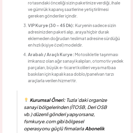
rotasındaki önceliği sizin paketinize verdiği, ihale
ve gümrük kapanış saatlerine yetiştirilmesi
gereken gönderiler içindir.
VIP Kurye (30 – 45 Dk):
Kuryenin sadece sizin
adresinizden paketi alıp, araya hiçbir durak
eklemeden doğrudan teslimat adresine sürdüğü
en hızlı (kişiye özel) modeldir.
Arabalı / Araçlı Kurye:
Motosikletle taşınması
imkansız olan ağır sanayi kalıpları, otomotiv yedek
parçaları, büyük e-ticaret kolileri veya matbaa
baskıları için kapalı kasa doblo/panelvan tarzı
araçlarla verilen hizmettir.
Kurumsal Öneri:
Tuzla’daki organize
sanayi bölgelerinden (İTOSB, Deri OSB
vb.) düzenli gönderi yapıyorsanız,
fsmkurye.com gibi bölgesel
operasyonu güçlü firmalarla
Abonelik