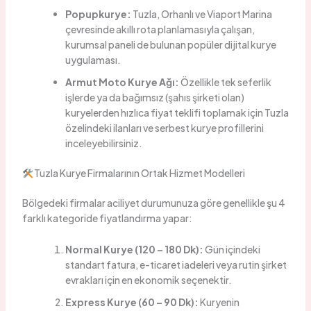
Popupkurye:
Tuzla, Orhanlı ve Viaport Marina
çevresinde akıllı rota planlamasıyla çalışan,
kurumsal paneli de bulunan popüler dijital kurye
uygulaması.
Armut Moto Kurye Ağı:
Özellikle tek seferlik
işlerde ya da bağımsız (şahıs şirketi olan)
kuryelerden hızlıca fiyat teklifi toplamak için Tuzla
özelindeki ilanları ve serbest kurye profillerini
inceleyebilirsiniz.
Tuzla Kurye Firmalarının Ortak Hizmet Modelleri
Bölgedeki firmalar aciliyet durumunuza göre genellikle şu 4
farklı kategoride fiyatlandırma yapar:
Normal Kurye (120 – 180 Dk):
Gün içindeki
standart fatura, e-ticaret iadeleri veya rutin şirket
evrakları için en ekonomik seçenektir.
Express Kurye (60 – 90 Dk):
Kuryenin