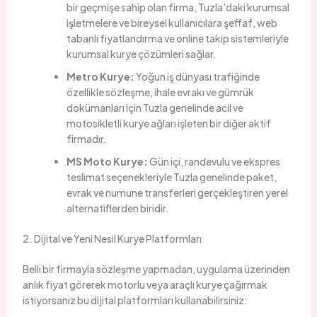
bir geçmişe sahip olan firma, Tuzla’daki kurumsal
işletmelere ve bireysel kullanıcılara şeffaf, web
tabanlı fiyatlandırma ve online takip sistemleriyle
kurumsal kurye çözümleri sağlar.
Metro Kurye:
Yoğun iş dünyası trafiğinde
özellikle sözleşme, ihale evrakı ve gümrük
dokümanları için Tuzla genelinde acil ve
motosikletli kurye ağları işleten bir diğer aktif
firmadır.
MS Moto Kurye:
Gün içi, randevulu ve ekspres
teslimat seçenekleriyle Tuzla genelinde paket,
evrak ve numune transferleri gerçekleştiren yerel
alternatiflerden biridir.
2. Dijital ve Yeni Nesil Kurye Platformları
Belli bir firmayla sözleşme yapmadan, uygulama üzerinden
anlık fiyat görerek motorlu veya araçlı kurye çağırmak
istiyorsanız bu dijital platformları kullanabilirsiniz: