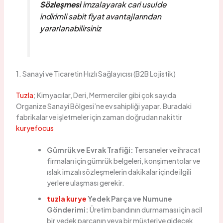
Sözleşmesi
imzalayarak cari usulde
indirimli sabit fiyat avantajlarından
yararlanabilirsiniz
1. Sanayi ve Ticaretin Hızlı Sağlayıcısı (B2B Lojistik)
Tuzla
; Kimyacılar, Deri, Mermerciler gibi çok sayıda
Organize Sanayi Bölgesi’ne ev sahipliği yapar. Buradaki
fabrikalar ve işletmeler için zaman doğrudan nakittir
kuryefocus
Gümrük ve Evrak Trafiği:
Tersaneler ve ihracat
firmaları için gümrük belgeleri, konşimentolar ve
ıslak imzalı sözleşmelerin dakikalar içinde ilgili
yerlere ulaşması gerekir.
tuzla kurye
Yedek Parça ve Numune
Gönderimi:
Üretim bandının durmaması için acil
bir yedek parçanın veya bir müşteriye gidecek